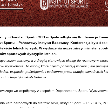
ralnym Ośrodku Sportu OPO w Spale odbyła się Konferencja Trener
tut Sportu – Państwowy Instytut Badawczy. Konferencja była dosk
ście letnich igrzysk. W wydarzeniu uczestniczył minister sportu
ków sportowych dyscyplin letnich.
ące sezon startowy, a z drugiej stanowiące okazję do rozmowy w szer
ków wyszkolenia. To osoby, które często pozostają w cieniu, ale pamięt
edza, wsparcie, poświęcenie i codzienna praca budują zawodniczki i z
rtu i turystyki Jakub Rutnicki.
dawczego we współpracy z zespołem Departamentu Sportu Wyczynowego 
ania kard narodowych do startów: MSiT, Instytut Sportu – PIB, COS, P