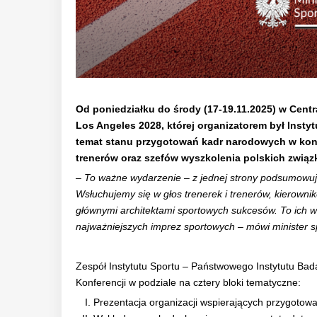
Od poniedziałku do środy (17-19.11.2025) w Cent
Los Angeles 2028, której organizatorem był Insty
temat stanu przygotowań kadr narodowych w kontek
trenerów oraz szefów wyszkolenia polskich związ
– To ważne wydarzenie – z jednej strony podsumowuj
Wsłuchujemy się w głos trenerek i trenerów, kierowni
głównymi architektami sportowych sukcesów. To ich wi
najważniejszych imprez sportowych – mówi minister spo
Zespół Instytutu Sportu – Państwowego Instytutu Ba
Konferencji w podziale na cztery bloki tematyczne:
Prezentacja organizacji wspierających przygotow