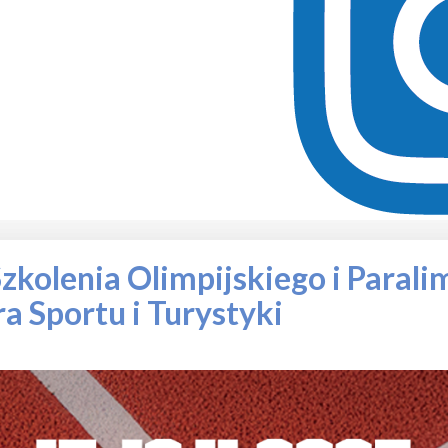
kolenia Olimpijskiego i Parali
a Sportu i Turystyki