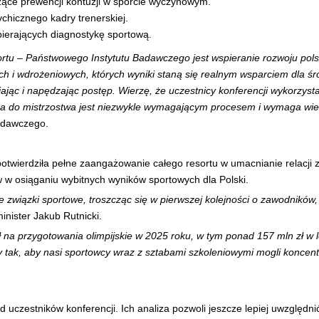
zące prewencji kontuzji w sporcie wyczynowym.
chicznego kadry trenerskiej.
ierających diagnostykę sportową.
ortu – Państwowego Instytutu Badawczego jest wspieranie rozwoju pol
 i wdrożeniowych, których wyniki staną się realnym wsparciem dla śr
ając i napędzając postęp. Wierzę, że uczestnicy konferencji wykorzys
ga do mistrzostwa jest niezwykle wymagającym procesem i wymaga wi
Badawczego.
 potwierdziła pełne zaangażowanie całego resortu w umacnianie relacji 
ów w osiąganiu wybitnych wyników sportowych dla Polski.
ie związki sportowe, troszcząc się w pierwszej kolejności o zawodników
inister Jakub Rutnicki.
ł na przygotowania olimpijskie w 2025 roku, w tym ponad 157 mln zł w l
ak, aby nasi sportowcy wraz z sztabami szkoleniowymi mogli koncentrow
czestników konferencji. Ich analiza pozwoli jeszcze lepiej uwzględnić