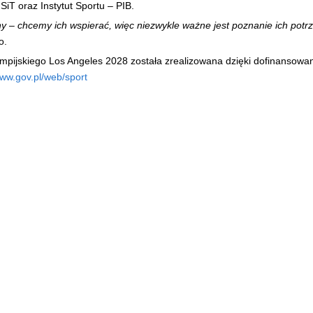
iT oraz Instytut Sportu – PIB.
ny – chcemy ich wspierać, więc niezwykle ważne jest poznanie ich potrz
o.
impijskiego Los Angeles 2028 została zrealizowana dzięki dofinansowan
www.gov.pl/web/sport