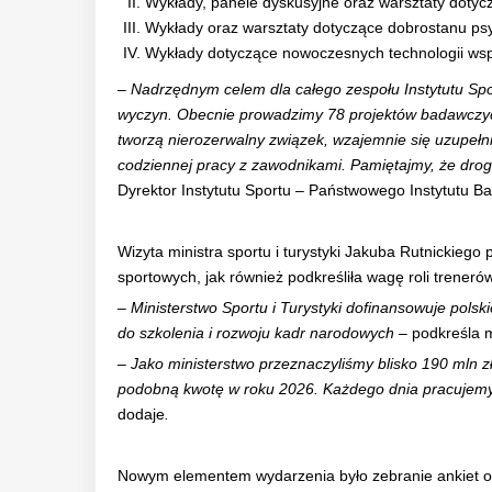
Wykłady, panele dyskusyjne oraz warsztaty dotyc
Wykłady oraz warsztaty dotyczące dobrostanu psy
Wykłady dotyczące nowoczesnych technologii wsp
–
Nadrzędnym celem dla całego zespołu Instytutu Sp
wyczyn. Obecnie prowadzimy 78 projektów badawczych
tworzą nierozerwalny związek, wzajemnie się uzupełni
codziennej pracy z zawodnikami. Pamiętajmy, że dro
Dyrektor Instytutu Sportu – Państwowego Instytutu 
Wizyta ministra sportu i turystyki Jakuba Rutnickiego
sportowych, jak również podkreśliła wagę roli trener
–
Ministerstwo Sportu i Turystyki dofinansowuje polsk
do szkolenia i rozwoju kadr narodowych
– podkreśla m
–
Jako ministerstwo przeznaczyliśmy blisko 190 mln z
podobną kwotę w roku 2026. Każdego dnia pracujemy t
dodaje
.
Nowym elementem wydarzenia było zebranie ankiet od u