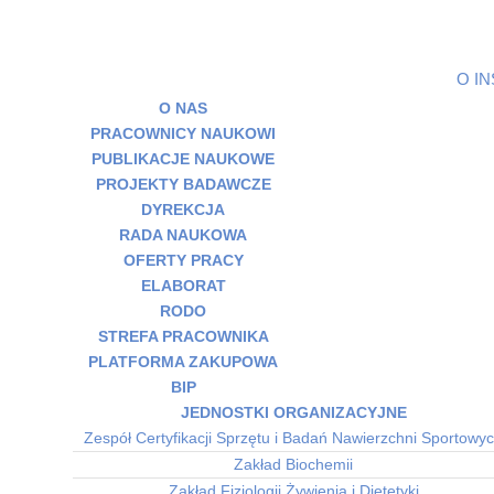
O I
O NAS
PRACOWNICY NAUKOWI
PUBLIKACJE NAUKOWE
PROJEKTY BADAWCZE
DYREKCJA
RADA NAUKOWA
OFERTY PRACY
ELABORAT
RODO
STREFA PRACOWNIKA
PLATFORMA ZAKUPOWA
BIP
JEDNOSTKI ORGANIZACYJNE
Zespół Certyfikacji Sprzętu i Badań Nawierzchni Sportowy
Zakład Biochemii
Zakład Fizjologii Żywienia i Dietetyki