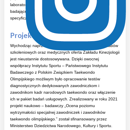
laboratoryjnych. Obecnie prowadzone są badania naukowe
badające zdolności do wykonywania wysiłków w
specyficznych warunkach środowiskowych.
Projekty i inne działania
Wychodząc naprzeciw oczekiwaniom sportowców, sztabów
szkoleniowych oraz medycznych oferta Zakładu Kinezjologii
jest nieustannie dostosowywana. Dzięki owocnej
współpracy Instytutu Sportu – Państwowego Instytutu
Badawczego z Polskim Związkiem Taekwondo
Olimpijskiego możliwym było opracowanie testów
diagnostycznych dedykowanych zawodniczkom i
zawodnikom kadr narodowych taekwondo oraz włączenie
ich w pakiet badań usługowych. Zrealizowany w roku 2021
projekt naukowo – badawczy „Ocena poziomu
wytrzymałości specjalnej zawodniczek i zawodników
taekwondo olimpijskiego.” został sfinansowany przez
Ministerstwo Dziedzictwa Narodowego, Kultury i Sportu.