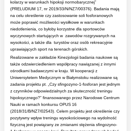
kolarzy w warunkach hipoksji normobarycznej”
(PRELUDIUM 17, nr 2019/33/N/NZ7/00376). Badania mają
na celu określenie czy zastosowanie soli fosforanowych
może poprawić możliwości wysiłkowe w warunkach
niedotlenienia, co byłoby korzystne dla sportowców
wyczynowych startujących w zawodów rozgrywanych na
wysokości, a także dla turystów oraz osób rekreacyjnie
uprawiających sport na terenach górskich.
Realizowane w zakładzie Kinezjologii badania naukowe są
także odzwierciedleniem współpracy nawiązanej z innymi
ośrodkami badawczymi w kraju. W kooperacji z
Uniwersytetem Medycznym w Białymstoku realizowane są
zadania projektu pt. „Czy sfingozyno-1-fosforan jest jednym
z czynników odpowiedzialnych za skuteczność treningu
hipoksycznego?” finansowanego przez Narodowe Centrum
Nauki w ramach konkursu OPUS 16
(2018/31/B/NZ7/02543). Celem projektu jest określenie czy
pozytywny wpływ treningu wysokościowego na wydolność
fizyczną jest powiązany ze zmianami stężenia sfingozyno-