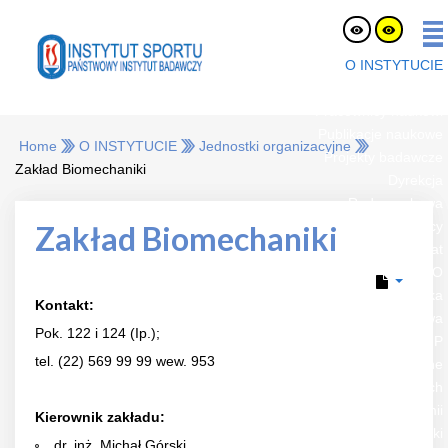
O INSTYTUCIE
O nas
Pracownicy naukowi
Publikacje naukowe
Home
O INSTYTUCIE
Jednostki organizacyjne
Projekty badawcze
Zakład Biomechaniki
Dyrekcja
Rada naukowa
Oferty pracy
Zakład Biomechaniki
eLaborat
RODO
Strefa Pracownika
Kontakt:
Platforma Zakupowa
Pok. 122 i 124 (Ip.);
BIP
tel. (22) 569 99 99 wew. 953
Jednostki organizacyjne
Zespół Certyfikacji Sprzętu i Badań Nawierzchni Sportowych
Zakład Biochemii
Kierownik zakładu:
Zakład Fizjologii Żywienia i Dietetyki
dr. inż. Michał Górski