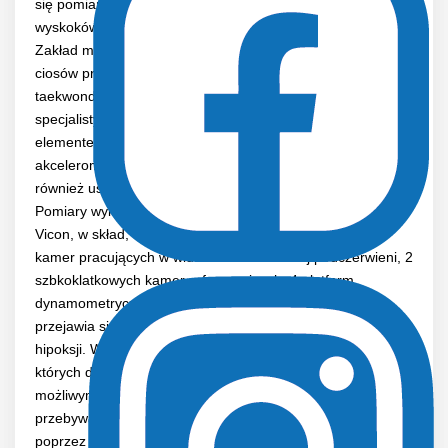
się pomiary skoczności i mocy kończyn dolnych podczas
wyskoków pionowych na platformach dynamometrycznych.
Zakład ma możliwość wykonania analiz sił zadawanych
ciosów przez zawodników sportów walki, tj.: boks,
taekwondo, karate, MMA. W tym celu wykorzystywany jest
specjalistyczny trenażer sportowy, którego głównym
elementem jest worek bokserski wyposażony w
akcelerometryczny układ pomiarowy. Zakład świadczy
również usługi z zakresu analizy ruchu sportowców.
Pomiary wykonywane są przy użyciu systemu wizyjnego
Vicon, w skład, którego wchodzi 10 szybkoklatkowych
kamer pracujących w widmie światła bliskiej podczerwieni, 2
szbkoklatkowych kamer referencyjnych, 4 platform
dynamometrycznych. Postępująca rozbudowa zakładu
przejawia się w utworzonym w ostatnim czasie laboratorium
hipoksji. W jego skład wchodzą dwa pomieszczenia, w
których dzięki zastosowaniu odpowiedniej aparatury
możliwym jest wytworzenie warunków symulujących
przebywanie na znacznych wysokościach. Odbywa się to
poprzez regulację ilości tlenu w pomieszczeniach