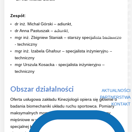
Zakład Endokrynologii
Zakład Fizjologii
Zespół:
Przychodnia Przyzakładowa i Sportowo-Lekarska
Zakład Nauk Społecznych
dr inż. Michał Górski – adiunkt,
Zakład Zarządzania i Organizacji Treningu
dr Anna Pastuszak – adiunkt,
Zakład Biomechaniki
mgr inż. Zbigniew Staniak – starszy specjalista badawczo
Zespół Kształcenia i Doskonalenia Kadr
- techniczny
Wydawnictwa
mgr inż. Izabela Ghafour – specjalista inżynieryjno –
Biology of Sport
techniczny
Informacje ogólne
mgr Urszula Kosacka - specjalista inżynieryjno –
Prenumerata
techniczny
Strona czasopisma
Forum Trenera
Obszar działalności
AKTUALNOŚCI
PARTNERSTWA
Oferta usługowa zakładu Kinezjologii opiera się głównie o
KONTAKT
badania biomechaniki układu ruchu sportowca. Pomiary
maksymalnych momentów sił rozwijanych przez głupy
mięśniowe w warunkach statyki wykonywane są na
specjalnej konstrukcji dynamometrach. Ponadto wykonuje