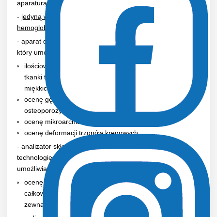
aparaturą badawczą do której zalicza się:
-
jedyną w Polsce aparaturę do pomiaru całkowitej masy
hemoglobiny (tHbmass)
- aparat densytometryczny DXA GE Lunar Prodigy Pro,
który umożliwia:
ilościową ocenę zawartości tkanki tłuszczowej ( w tym
tkanki tłuszczowej trzewnej), beztłuszczowych tkanek
miękkich i masy kostnej
ocenę gęstości mineralnej kości i diagnostykę
osteoporozy
ocenę mikroarchitektury kości
ocenę deformacji trzonów kręgowych
- analizator składu ciała InBody 770 wykorzystujący
technologię Impedancji Bioelektrycznej (BIA), który
umożliwia:
ocenę zawartości tkanki tłuszczowej, tkanki mięśniowej,
całkowitej zawartości wody ( w tym wody wewnątrz- i
zewnątrzkomórkowej) oraz masy kostnej