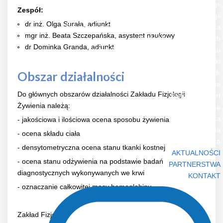
Zakład Endokrynologii
Zespół:
Zakład Fizjologii
dr inż. Olga Surała, adiunkt
Przychodnia Przyzakładowa i Sportowo-Lekarska
mgr inż. Beata Szczepańska, asystent naukowy
Zakład Nauk Społecznych
dr Dominka Granda, adiunkt
Zakład Zarządzania i Organizacji Treningu
Zakład Biomechaniki
Zespół Kształcenia i Doskonalenia Kadr
Obszar działalności
Wydawnictwa
Do głównych obszarów działalności Zakładu Fizjologii
Biology of Sport
Żywienia należą:
Informacje ogólne
Prenumerata
- jakościowa i ilościowa ocena sposobu żywienia
Strona czasopisma
- ocena składu ciała
Forum Trenera
- densytometryczna ocena stanu tkanki kostnej
AKTUALNOŚCI
- ocena stanu odżywienia na podstawie badań
PARTNERSTWA
diagnostycznych wykonywanych we krwi
KONTAKT
- oznaczanie całkowitej masy hemoglobiny
Zakład Fizjologii Żywienia dysponuje nowoczesną