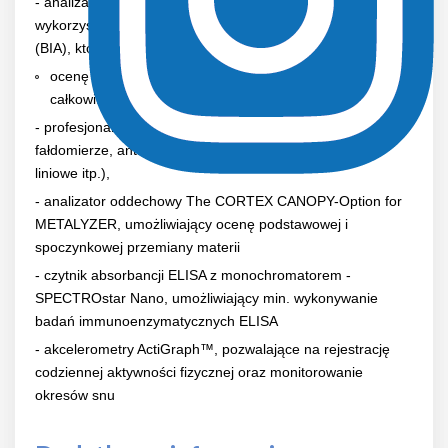
- analizator składu ciała TANITA DC-430 S MA
wykorzystujący technologię Impedancji Bioelektrycznej
(BIA), który umożliwia:
ocenę zawartości tkanki tłuszczowej, tkanki mięśniowej,
całkowitej zawartości wody
- profesjonalny sprzęt antropometryczny ( w tym
fałdomierze, antropometry, cyrkle kabłąkowe, suwaki
liniowe itp.),
- analizator oddechowy The CORTEX CANOPY-Option for
METALYZER, umożliwiający ocenę podstawowej i
spoczynkowej przemiany materii
- czytnik absorbancji ELISA z monochromatorem -
SPECTROstar Nano, umożliwiający min. wykonywanie
badań immunoenzymatycznych ELISA
- akcelerometry ActiGraph™, pozwalające na rejestrację
codziennej aktywności fizycznej oraz monitorowanie
okresów snu