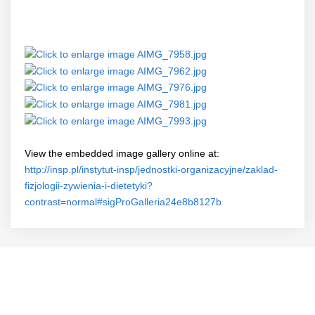
View the embedded image gallery online at:
http://insp.pl/instytut-insp/jednostki-organizacyjne/zaklad-
fizjologii-zywienia-i-dietetyki?
contrast=normal#sigProGalleria24e8b8127b