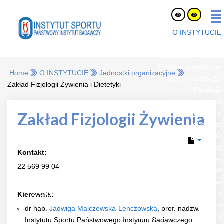
O INSTYTUCIE
O nas
Pracownicy naukowi
Publikacje naukowe
Home
O INSTYTUCIE
Jednostki organizacyjne
Projekty badawcze
Zakład Fizjologii Żywienia i Dietetyki
Dyrekcja
Rada naukowa
Oferty pracy
Zakład Fizjologii Żywienia
eLaborat
RODO
Strefa Pracownika
Kontakt:
Platforma Zakupowa
22 569 99 04
BIP
Jednostki organizacyjne
Zespół Certyfikacji Sprzętu i Badań Nawierzchni Sportowych
Kierownik:
Zakład Biochemii
dr hab.
Jadwiga Malczewska-Lenczowska
, prof. nadzw.
Zakład Fizjologii Żywienia i Dietetyki
Instytutu Sportu Państwowego Instytutu Badawczego