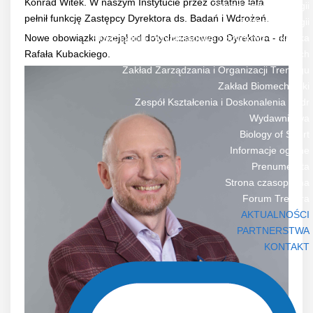
Konrad Witek. W naszym Instytucie przez ostatnie lata
Zakład Endokrynologii
pełnił funkcję Zastępcy Dyrektora ds. Badań i Wdrożeń.
Zakład Fizjologii
Nowe obowiązki przejął od dotychczasowego Dyrektora - dr
Przychodnia Przyzakładowa i Sportowo-Lekarska
Rafała Kubackiego.
Zakład Nauk Społecznych
Zakład Zarządzania i Organizacji Treningu
Zakład Biomechaniki
Zespół Kształcenia i Doskonalenia Kadr
Wydawnictwa
Biology of Sport
Informacje ogólne
Prenumerata
Strona czasopisma
Forum Trenera
AKTUALNOŚCI
PARTNERSTWA
KONTAKT