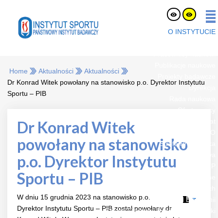
O INSTYTUCIE
O nas
Pracownicy naukowi
Publikacje naukowe
Home
Aktualności
Aktualności
Projekty badawcze
Dr Konrad Witek powołany na stanowisko p.o. Dyrektor Instytutu
Dyrekcja
Sportu – PIB
Rada naukowa
Oferty pracy
eLaborat
Dr Konrad Witek
RODO
powołany na stanowisko
Strefa Pracownika
Platforma Zakupowa
p.o. Dyrektor Instytutu
BIP
Sportu – PIB
Jednostki organizacyjne
Zespół Certyfikacji Sprzętu i Badań Nawierzchni Sportowych
W dniu 15 grudnia 2023 na stanowisko p.o.
Zakład Biochemii
Dyrektor Instytutu Sportu – PIB został powołany dr
Zakład Fizjologii Żywienia i Dietetyki