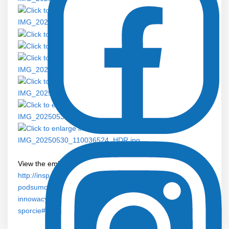
View the embedded image gallery online at:
http://insp.pl/aktualnosci-wszystkie/8-aktualnosci/475-
podsumowanie-szkolenia-azs-przywodztwo-ku-przyszlosci-
innowacyjnosc-i-kreatywnosc-w-
sporcie#sigProGalleria5eed23dedb