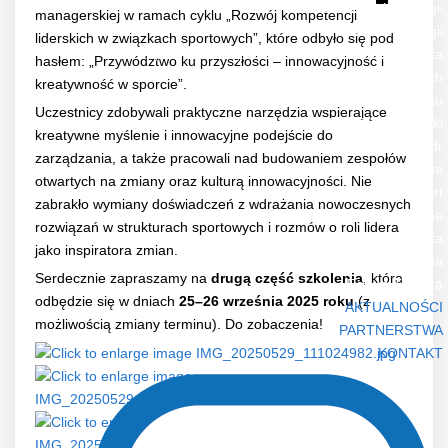
Zakład Endokrynologii
managerskiej w ramach cyklu „Rozwój kompetencji
Zakład Fizjologii
liderskich w związkach sportowych”, które odbyło się pod
Przychodnia Przyzakładowa i Sportowo-Lekarska
hasłem: „Przywództwo ku przyszłości – innowacyjność i
Zakład Nauk Społecznych
kreatywność w sporcie”.
Zakład Zarządzania i Organizacji Treningu
Uczestnicy zdobywali praktyczne narzędzia wspierające
Zakład Biomechaniki
kreatywne myślenie i innowacyjne podejście do
Zespół Kształcenia i Doskonalenia Kadr
zarządzania, a także pracowali nad budowaniem zespołów
Wydawnictwa
otwartych na zmiany oraz kulturą innowacyjności. Nie
Biology of Sport
zabrakło wymiany doświadczeń z wdrażania nowoczesnych
Informacje ogólne
rozwiązań w strukturach sportowych i rozmów o roli lidera
Prenumerata
jako inspiratora zmian.
Strona czasopisma
Serdecznie zapraszamy na
drugą część szkolenia
, która
Forum Trenera
odbędzie się w dniach
25–26 września 2025 roku
(z
AKTUALNOŚCI
możliwością zmiany terminu). Do zobaczenia!
PARTNERSTWA
KONTAKT