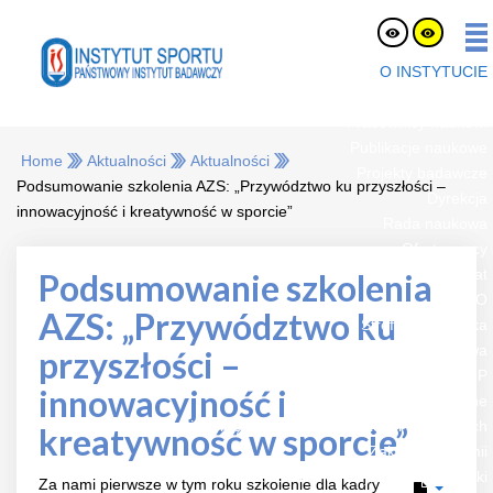
O INSTYTUCIE
O nas
Pracownicy naukowi
Publikacje naukowe
Home
Aktualności
Aktualności
Projekty badawcze
Podsumowanie szkolenia AZS: „Przywództwo ku przyszłości –
Dyrekcja
innowacyjność i kreatywność w sporcie”
Rada naukowa
Oferty pracy
eLaborat
Podsumowanie szkolenia
RODO
AZS: „Przywództwo ku
Strefa Pracownika
Platforma Zakupowa
przyszłości –
BIP
innowacyjność i
Jednostki organizacyjne
Zespół Certyfikacji Sprzętu i Badań Nawierzchni Sportowych
kreatywność w sporcie”
Zakład Biochemii
Zakład Fizjologii Żywienia i Dietetyki
Za nami pierwsze w tym roku szkolenie dla kadry