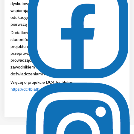
dyskutowali nad potencjalną treścią tworzonej platformy
wspierającej sportowców w łączeniu kariery sportowej i
edukacyjno-zawodowej oraz zaprezentowali i ocenili
pierwszą propozycję tej platformy.
Dodatkowo partnerzy projektu poprowadzili wykład dla
studentów Wydziału Sportu. Przedstawiono założenia
projektu oraz wstępne wyniki badań, a także
przeprowadzono inspirującą rozmowę z biatlonistką
prowadzącą karierę dwutorową, jej trenerem oraz byłym
zawodnikiem biatlonu, którzy podzielili się własnymi
doświadczeniami i refleksjami.
Więcej o projekcie DC4Biathletes:
https://dc4biathletes.com/