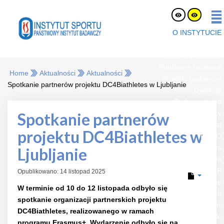
O INSTYTUCIE
O nas
Pracownicy naukowi
Publikacje naukowe
Home
Aktualności
Aktualności
Projekty badawcze
Spotkanie partnerów projektu DC4Biathletes w Ljubljanie
Dyrekcja
Rada naukowa
Oferty pracy
Spotkanie partnerów
eLaborat
projektu DC4Biathletes w
RODO
Strefa Pracownika
Ljubljanie
Platforma Zakupowa
BIP
Opublikowano: 14 listopad 2025
Jednostki organizacyjne
W terminie od 10 do 12 listopada odbyło się
Zespół Certyfikacji Sprzętu i Badań Nawierzchni Sportowych
spotkanie organizacji partnerskich projektu
Zakład Biochemii
DC4Biathletes, realizowanego w ramach
Zakład Fizjologii Żywienia i Dietetyki
programu Erasmus+. Wydarzenie odbyło się na