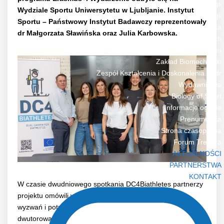
Zakład Endokrynologii
Wydziale Sportu Uniwersytetu w Ljubljanie. Instytut
Zakład Fizjologii
Sportu – Państwowy Instytut Badawczy reprezentowały
Przychodnia Przyzakładowa i Sportowo-Lekarska
dr Małgorzata Sławińska oraz Julia Karbowska.
Zakład Nauk Społecznych
Zakład Zarządzania i Organizacji Treningu
Zakład Biomechaniki
Zespół Kształcenia i Doskonalenia Kadr
Wydawnictwa
Biology of Sport
Informacje ogólne
Prenumerata
Strona czasopisma
Forum Trenera
AKTUALNOŚCI
PARTNERSTWA
KONTAKT
W czasie dwudniowego spotkania DC4Biathletes partnerzy
projektu omówili wyniki części badawczej dotyczącej
wyzwań i potrzeb biatlonistów prowadzących karierę
dwutorową,