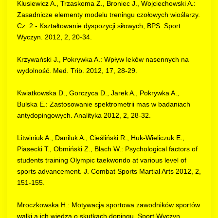
Klusiewicz A., Trzaskoma Z., Broniec J., Wojciechowski A.:
Zasadnicze elementy modelu treningu czołowych wioślarzy.
Cz. 2 - Kształtowanie dyspozycji siłowych, BPS. Sport
Wyczyn. 2012, 2, 20-34.
Krzywański J., Pokrywka A.: Wpływ leków nasennych na
wydolność. Med. Trib. 2012, 17, 28-29.
Kwiatkowska D., Gorczyca D., Jarek A., Pokrywka A.,
Bulska E.: Zastosowanie spektrometrii mas w badaniach
antydopingowych. Analityka 2012, 2, 28-32.
Litwiniuk A., Daniluk A., Cieśliński R., Huk-Wieliczuk E.,
Piasecki T., Obmiński Z., Błach W.: Psychological factors of
students training Olympic taekwondo at various level of
sports advancement. J. Combat Sports Martial Arts 2012, 2,
151-155.
Mroczkowska H.: Motywacja sportowa zawodników sportów
walki a ich wiedza o skutkach dopingu. Sport Wyczyn.