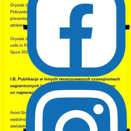
Orysiak J., Malczewska-Lenczowska J., Szyguła Z.,
Pokrywka A.: The role of salivary immunoglobulin a in the
prevention of the upper respiratory tract infections in
athletes – an overview. Biol. Sport 2012, 29, 311-315.
Orysiak J., Witek K., Żmijewski P., Gajewski J.: White blood
cells in Polish athletes of various sports disciplines. Biol.
Sport 2012, 29, 101-105.
I B. Publikacje w innych recenzowanych czasopismach
zagranicznych lub czasopismach polskich o zasięgu
co najmniej krajowym
Anioł-Strzyżewska K., Starosta W.: Ocena specyficznej
wydolności wysoko zaawansowanych zapaśników w
wieloletnim cyklu treningowym. The evaluation of specific