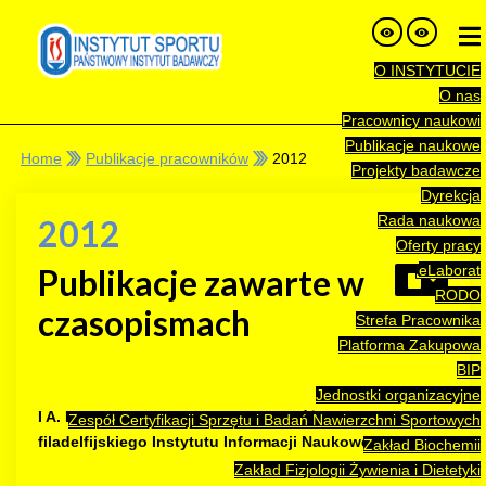
O INSTYTUCIE
O nas
Pracownicy naukowi
Publikacje naukowe
Home
Publikacje pracowników
2012
Projekty badawcze
Dyrekcja
Rada naukowa
2012
Oferty pracy
eLaborat
Publikacje zawarte w
RODO
czasopismach
Strefa Pracownika
Platforma Zakupowa
BIP
Jednostki organizacyjne
I A. Publikacje w czasopismach wyróżnionych z listy
Zespół Certyfikacji Sprzętu i Badań Nawierzchni Sportowych
filadelfijskiego Instytutu Informacji Naukowej
Zakład Biochemii
Zakład Fizjologii Żywienia i Dietetyki