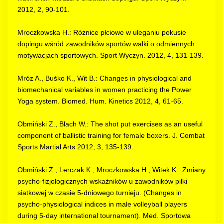
2012, 2, 90-101.
Mroczkowska H.: Różnice płciowe w uleganiu pokusie
dopingu wśród zawodników sportów walki o odmiennych
motywacjach sportowych. Sport Wyczyn. 2012, 4, 131-139.
Mróz A., Buśko K., Wit B.: Changes in physiological and
biomechanical variables in women practicing the Power
Yoga system. Biomed. Hum. Kinetics 2012, 4, 61-65.
Obmiński Z., Błach W.: The shot put exercises as an useful
component of ballistic training for female boxers. J. Combat
Sports Martial Arts 2012, 3, 135-139.
Obmiński Z., Lerczak K., Mroczkowska H., Witek K.: Zmiany
psycho-fizjologicznych wskaźników u zawodników piłki
siatkowej w czasie 5-dniowego turnieju. (Changes in
psycho-physiological indices in male volleyball players
during 5-day international tournament). Med. Sportowa