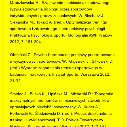
Mroczkowska H.: Szacowanie osobiście akceptowanego
ryzyka stosowania dopingu przez sportowców
indywidualnych i graczy zespołowych. W: Blecharz J.,
Siekańska M., Tokarz A. (red.). Optymalizacja treningu
sportowego i zdrowotnego z perspektywy psychologii.
Praktyczna Psychologia Sportu. Monografie AWF Kraków
2012, 7, 191-204.
Obmiński Z.: Psycho-hormonalne przejawy przetrenowania
u wyczynowych sportowców. W: Gajewski J., Sitkowski D.
(red.).Wybrane zagadnienia treningu sportowego w
badaniach naukowych. Instytut Sportu, Warszawa 2012,
21-32.
Smolec J., Buśko K., Lipińska M., Michalski R.: Topografia
maksymalnych momentów sił mięśniowych zawodników
uprawiających pięciobój nowoczesny. W: Kuder A.,
Perkowski K., Śledziewski D. (red.). Proces doskonalenia
treningu i walki sportowej. T. 9. Polskie Towarzystwo
Naukowe Kultury Fizycznej, Warszawa 2012, 142-147.