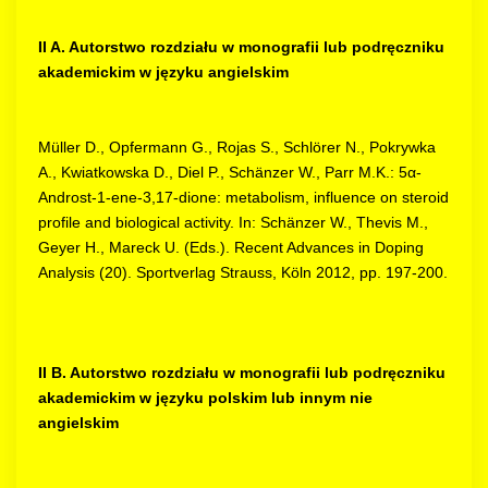
II A. Autorstwo rozdziału w monografii lub podręczniku
akademickim w języku angielskim
Müller D., Opfermann G., Rojas S., Schlörer N., Pokrywka
A., Kwiatkowska D., Diel P., Schänzer W., Parr M.K.: 5α-
Androst-1-ene-3,17-dione: metabolism, influence on steroid
profile and biological activity. In: Schänzer W., Thevis M.,
Geyer H., Mareck U. (Eds.). Recent Advances in Doping
Analysis (20). Sportverlag Strauss, Köln 2012, pp. 197-200.
II B. Autorstwo rozdziału w monografii lub podręczniku
akademickim w języku polskim lub innym nie
angielskim