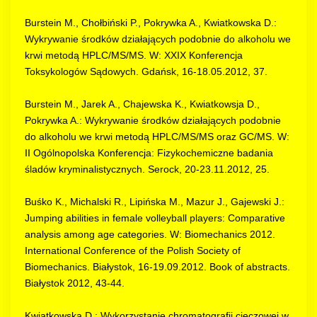
Burstein M., Chołbiński P., Pokrywka A., Kwiatkowska D.:
Wykrywanie środków działających podobnie do alkoholu we
krwi metodą HPLC/MS/MS. W: XXIX Konferencja
Toksykologów Sądowych. Gdańsk, 16-18.05.2012, 37.
Burstein M., Jarek A., Chajewska K., Kwiatkowsja D.,
Pokrywka A.: Wykrywanie środków działających podobnie
do alkoholu we krwi metodą HPLC/MS/MS oraz GC/MS. W:
II Ogólnopolska Konferencja: Fizykochemiczne badania
śladów kryminalistycznych. Serock, 20-23.11.2012, 25.
Buśko K., Michalski R., Lipińska M., Mazur J., Gajewski J.:
Jumping abilities in female volleyball players: Comparative
analysis among age categories. W: Biomechanics 2012.
International Conference of the Polish Society of
Biomechanics. Białystok, 16-19.09.2012. Book of abstracts.
Białystok 2012, 43-44.
Kwiatkowska D.: Wykorzystanie chromatografii cieczowej w