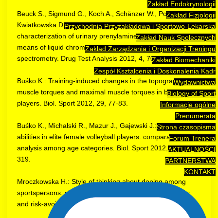
Zakład Endokrynologii
Beuck S., Sigmund G., Koch A., Schänzer W., Pokrywka A.,
Zakład Fizjologii
Kwiatkowska D., Thevis M.: Identification and
Przychodnia Przyzakładowa i Sportowo-Lekarska
characterization of urinary prenylamine metabolites by
Zakład Nauk Społecznych
means of liquid chromatography-tandem mass
Zakład Zarządzania i Organizacji Treningu
spectrometry. Drug Test Analysis 2012, 4, 701-716.
Zakład Biomechaniki
Zespół Kształcenia i Doskonalenia Kadr
Buśko K.: Training-induced changes in the topography of
Wydawnictwa
muscle torques and maximal muscle torques in basketball
Biology of Sport
players. Biol. Sport 2012, 29, 77-83.
Informacje ogólne
Prenumerata
Buśko K., Michalski R., Mazur J., Gajewski J.: Jumping
Strona czasopisma
abilities in elite female volleyball players: comparative
Forum Trenera
analysis among age categories. Biol. Sport 2012, 29, 317-
AKTUALNOŚCI
319.
PARTNERSTWA
KONTAKT
Mroczkowska H.: Style of thinking about doping among
sportspersons: characterizing the attitudes of risk-takers
and risk-avoiders. Biol. Sport 2012, 29, 151-155.