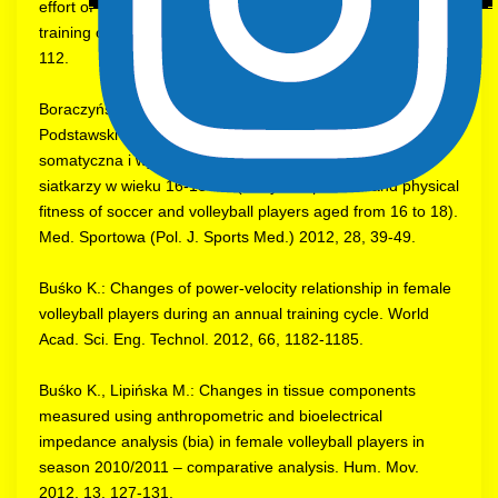
effort of the highly advanced wrestlers in the many years
training cycle. Rocz. Nauk. WSWiT Białystok 2012, 8, 110-
112.
Boraczyński T., Boraczyński M., Obmiński Z., Stasiewicz P.,
Podstawski R., Stasiewicz K., Surmański R.: Budowa
somatyczna i wydolność fizyczna piłkarzy nożnych i
siatkarzy w wieku 16-18 lat. (Body composition and physical
fitness of soccer and volleyball players aged from 16 to 18).
Med. Sportowa (Pol. J. Sports Med.) 2012, 28, 39-49.
Buśko K.: Changes of power-velocity relationship in female
volleyball players during an annual training cycle. World
Acad. Sci. Eng. Technol. 2012, 66, 1182-1185.
Buśko K., Lipińska M.: Changes in tissue components
measured using anthropometric and bioelectrical
impedance analysis (bia) in female volleyball players in
season 2010/2011 – comparative analysis. Hum. Mov.
2012, 13, 127-131.